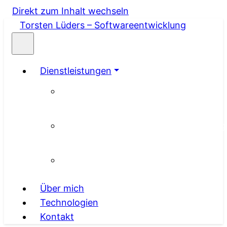
Direkt zum Inhalt wechseln
Skip
Hauptnavigation
Torsten Lüders – Softwareentwicklung
to
main
content
Dienstleistungen
Geschäftsideen umsetzen
Digitalisierung & Prozessoptimierung
Spielentwicklung & Gamification
Über mich
Technologien
Kontakt